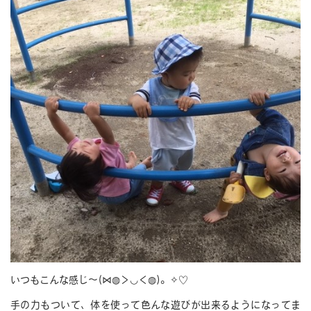
いつもこんな感じ～(⋈◍＞◡＜◍)。✧♡
手の力もついて、体を使って色んな遊びが出来るようになってま