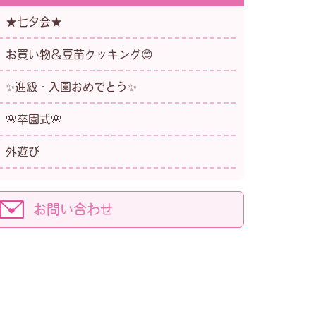
★七夕会★
お買い物＆豆苗クッキング😊
✨進級・入園おめでとう✨
🌸卒園式🌸
外遊び
お問い合わせ