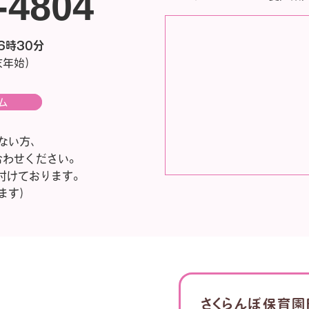
2-4804
6時30分
末年始）
ム
ない方、
合わせください。
付けております。
ます）
さくらんぼ保育園F